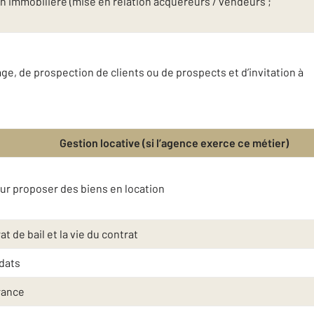
n immobilière (mise en relation acquéreurs / vendeurs ;
e, de prospection de clients ou de prospects et d’invitation à
Gestion locative (si l’agence exerce ce métier)
eur proposer des biens en location
t de bail et la vie du contrat
idats
rance