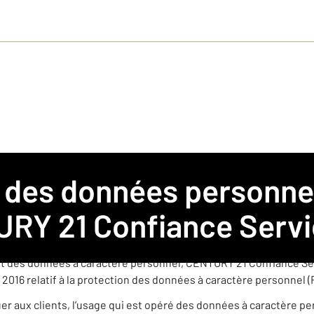
 pour l’agence CENTURY 21 Confiance Services
 agence immobilière franchisée membre du réseau de franchis
RY 21 Confiance Serv
èrement indépendante est amenée à collecter et traiter des donn
t des données à caractère personnel, CENTURY 21 Confiance Ser
 2016 relatif à la protection des données à caractère personnel 
quer aux clients, l’usage qui est opéré des données à caractère p