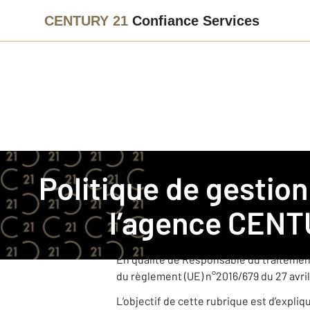
CENTURY 21
Confiance Services
Immobilier
Politique de gestion des données personnelles
Politique de gestion des données personnelles pour
CENTURY 21 Confiance Services est une
l’agence
CENTU
Cette agence, juridiquement et financi
dans le cadre de ses activités.
En qualité de Responsable du traitemen
du règlement (UE) n°2016/679 du 27 avril
L’objectif de cette rubrique est d’expli