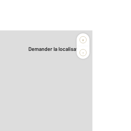
+
Demander la localisation
-
r le détail]