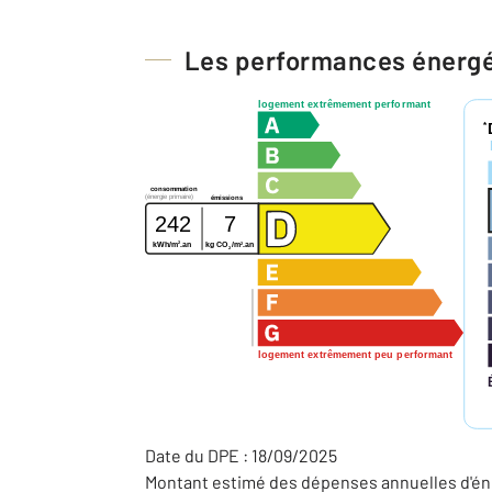
Les performances énerg
logement extrêmement performant
*
consommation
(énergie primaire)
émissions
242
7
2
2
kWh/m
.an
kg CO
/m
.an
2
logement extrêmement peu performant
Date du DPE : 18/09/2025
Montant estimé des dépenses annuelles d'éne