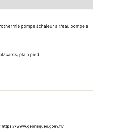
erothermie pompe àchaleur air/eau pompe a
lacards, plain pied
:
https://www.georisques.gouv.fr/