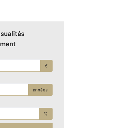
sualités
ement
€
années
%