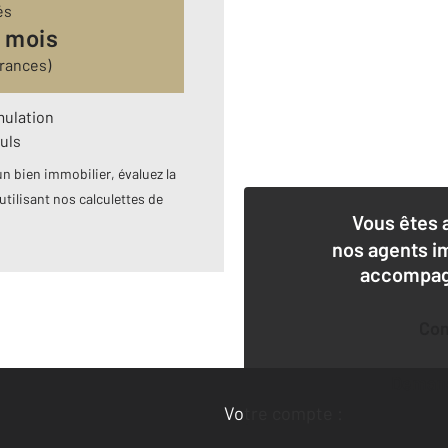
és
 mois
urances)
mulation
uls
n bien immobilier, évaluez la
utilisant nos calculettes de
Vous êtes 
nos agents i
accompagn
Co
Deman
Votre compte :