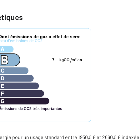
étiques
Dont émissions de gaz à effet de serre
peu d'émissions de CO2
7
kgCO
/m
.an
2
2
Émissions de CO2 très importantes
rgie pour un usage standard entre 1930,0 € et 2660,0 € indexé