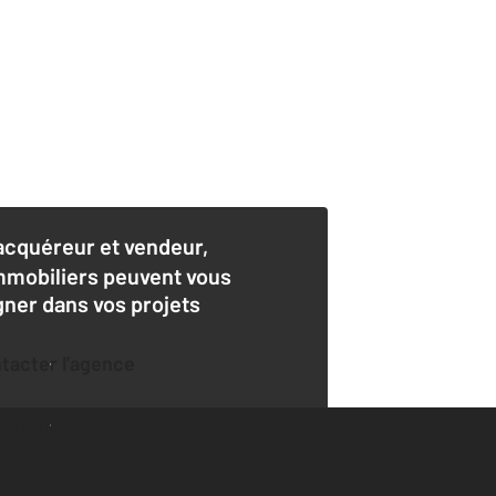
acquéreur et vendeur,
mmobiliers peuvent vous
er dans vos projets
ntacter l'agence
der une estimation