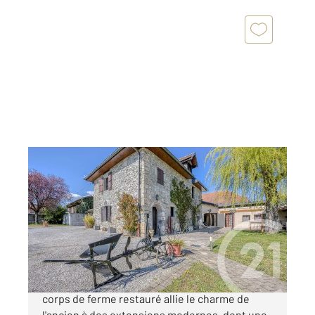
HAUTEVILLE SUR FIER 74
2
178,24 m
, 7 pièces
Ref : 8627
Maison à vendre
650 000 €
Niché au cœur d'un parc de plus de 1000m², ce
corps de ferme restauré allie le charme de
l'ancien à des extensions modernes, dont une