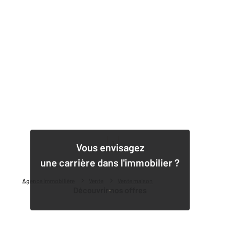
1
Vous envisagez
une carrière dans l'immobilier ?
Agence immobilière
Vente
Vente maison
Découvrir nos offres