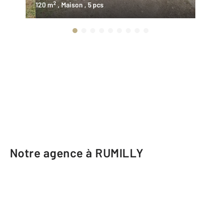
2
120 m
, Maison
, 5 pcs
12
Notre agence à RUMILLY