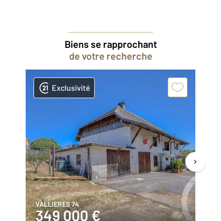
Biens se rapprochant
de votre recherche
Exclusivité
VALLIERES 74
RU
349 000 €
5