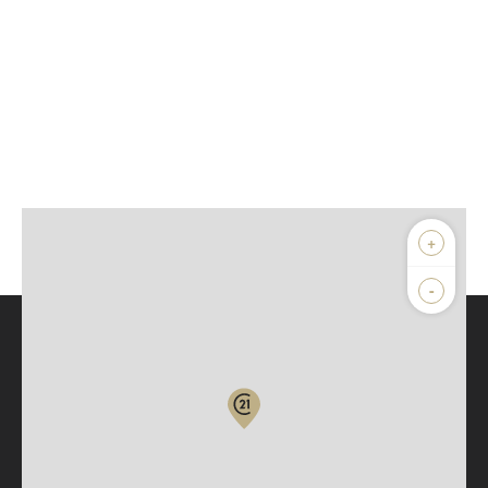
+
-
Parlons de vous, parlons biens
Votre compte :