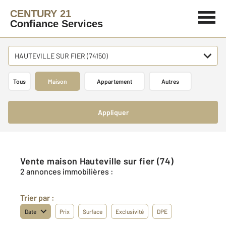
CENTURY 21
Confiance Services
HAUTEVILLE SUR FIER (74150)
Tous
Maison
Appartement
Autres
Appliquer
Vente maison Hauteville sur fier (74)
2 annonces immobilières :
Trier par :
Date
Prix
Surface
Exclusivité
DPE